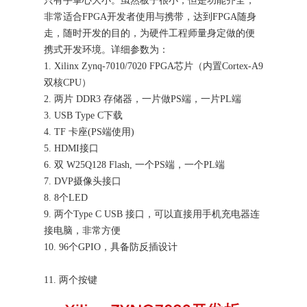
只有手掌心大小。虽然板子很小，但是功能齐全，
非常适合
FPGA
开发者使用与携带，达到
FPGA
随身
走，随时开发的目的，为硬件工程师量身定做的便
携式开发环境。详细参数为：
1. Xilinx Zynq-7010/7020 FPGA
芯片（内置
Cortex-A9
双核
CPU
）
2.
两片
DDR3
存储器，一片做
PS
端，一片
PL
端
3. USB Type C
下载
4. TF
卡座
(PS
端使用
)
5. HDMI
接口
6.
双
W25Q128 Flash,
一个
PS
端，一个
PL
端
7. DVP
摄像头接口
8. 8
个
LED
9.
两个
Type C USB
接口，可以直接用手机充电器连
接电脑，非常方便
10. 96
个
GPIO
，具备防反插设计
11.
两个按键